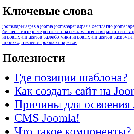
Ключевые слова
joomshaper aspasia joomla
joomshaper aspasia бесплатно
joomshape
бизнес в интернете
контекстная реклама агенство
контекстная 
игровых аппаратов
разработчики игровых аппаратов
раскрутит
производителей игровых аппаратов
Полезности
Где позиции шаблона?
Как создать сайт на Joo
Причины для освоения 
CMS Joomla!
Что такое компоненты?