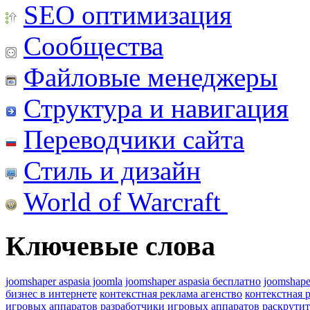
SEO оптимизация
Сообщества
Файловые менеджеры
Структура и навигация
Переводчики сайта
Стиль и дизайн
World of Warcraft
Ключевые слова
joomshaper aspasia joomla
joomshaper aspasia бесплатно
joomshape
бизнес в интернете
контекстная реклама агенство
контекстная 
игровых аппаратов
разработчики игровых аппаратов
раскрутит