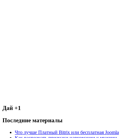
Дай +1
Последние материалы
Что лучше Платный Bitrix или бесплатная Joomla
Как распознать признаки наркомании у мужчин