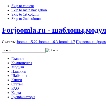
Skip to content
Skip to main navigation
Skip to 1st column
Skip to 2nd column
Forjoomla.ru - шаблоны,моду
Скачать:
Joomla 1.5.22
Joomla 1.6.3
Joomla 1.7
Правовая информ
Главная
Компоненты
Модули
Плагины
Шаблоны
Книги
Статьи
FAQ
Карта
Русификаторы