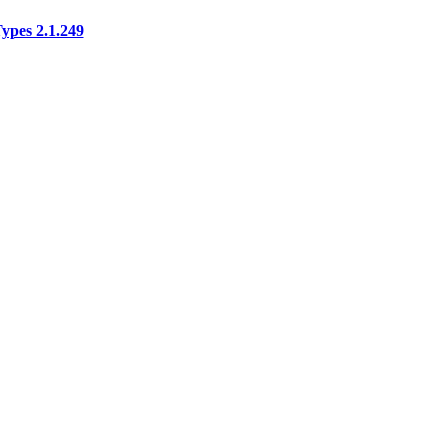
ypes 2.1.249