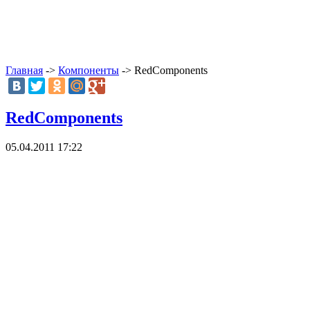
Главная
->
Компоненты
-> RedComponents
RedComponents
05.04.2011 17:22