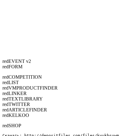
redEVENT v2
redFORM
redCOMPETITION
redLIST
redVMPRODUCTFINDER
redLINKER
redTEXTLIBRARY
redTWITTER
redARTICLEFINDER
redKELKOO
redSHOP
Скачать: http://depositfiles.com/files/kyukbsuwm