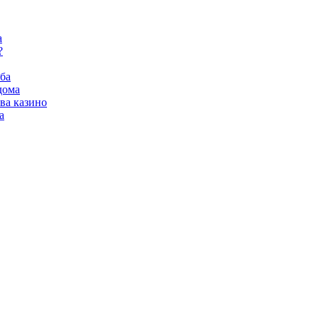
а
?
ба
дома
ва казино
а