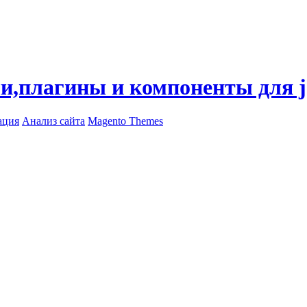
ли,плагины и компоненты для 
ация
Анализ сайта
Magento Themes