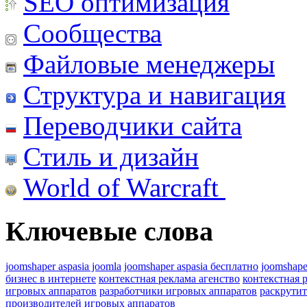
SEO оптимизация
Сообщества
Файловые менеджеры
Структура и навигация
Переводчики сайта
Стиль и дизайн
World of Warcraft
Ключевые слова
joomshaper aspasia joomla
joomshaper aspasia бесплатно
joomshape
бизнес в интернете
контекстная реклама агенство
контекстная 
игровых аппаратов
разработчики игровых аппаратов
раскрутит
производителей игровых аппаратов