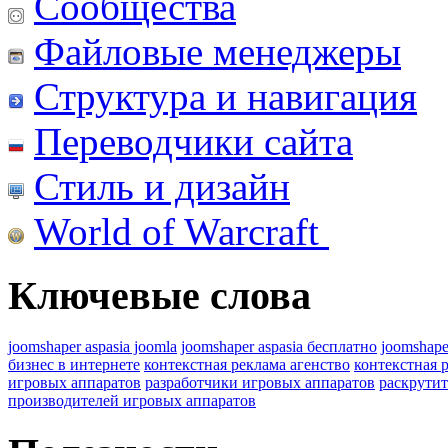
Сообщества
Файловые менеджеры
Структура и навигация
Переводчики сайта
Стиль и дизайн
World of Warcraft
Ключевые слова
joomshaper aspasia joomla
joomshaper aspasia бесплатно
joomshape
бизнес в интернете
контекстная реклама агенство
контекстная 
игровых аппаратов
разработчики игровых аппаратов
раскрутит
производителей игровых аппаратов