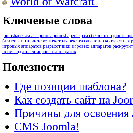
World of Warcraft
Ключевые слова
joomshaper aspasia joomla
joomshaper aspasia бесплатно
joomshape
бизнес в интернете
контекстная реклама агенство
контекстная 
игровых аппаратов
разработчики игровых аппаратов
раскрутит
производителей игровых аппаратов
Полезности
Где позиции шаблона?
Как создать сайт на Joo
Причины для освоения 
CMS Joomla!