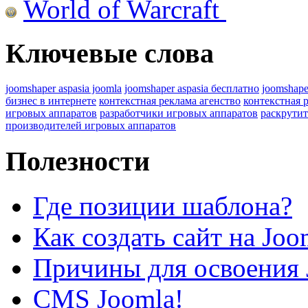
World of Warcraft
Ключевые слова
joomshaper aspasia joomla
joomshaper aspasia бесплатно
joomshape
бизнес в интернете
контекстная реклама агенство
контекстная 
игровых аппаратов
разработчики игровых аппаратов
раскрутит
производителей игровых аппаратов
Полезности
Где позиции шаблона?
Как создать сайт на Joo
Причины для освоения 
CMS Joomla!