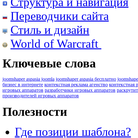
Структура и навигация
Переводчики сайта
Стиль и дизайн
World of Warcraft
Ключевые слова
joomshaper aspasia joomla
joomshaper aspasia бесплатно
joomshape
бизнес в интернете
контекстная реклама агенство
контекстная 
игровых аппаратов
разработчики игровых аппаратов
раскрутит
производителей игровых аппаратов
Полезности
Где позиции шаблона?