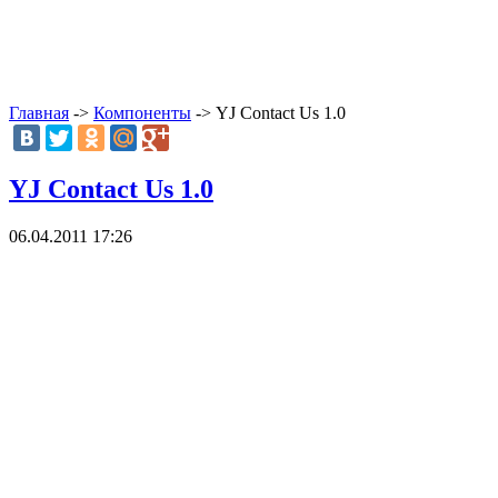
Главная
->
Компоненты
-> YJ Contact Us 1.0
YJ Contact Us 1.0
06.04.2011 17:26