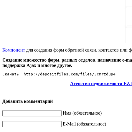
Компонент
для создания форм обратной связи, контактов или 
Создание множество форм, разных отделов, назначение e-ma
поддержка Ajax и многое другое.
Скачать: http://depositfiles.com/files/3cmrzdup4
Агенство недвижимости EZ R
Добавить комментарий
Имя (обязательное)
E-Mail (обязательное)