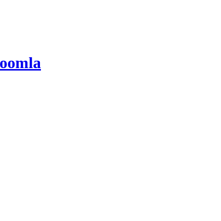
joomla