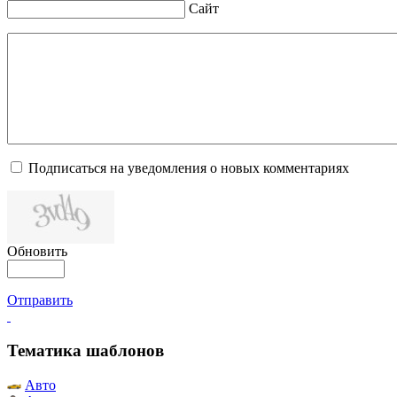
Сайт
Подписаться на уведомления о новых комментариях
Обновить
Отправить
Тематика шаблонов
Авто