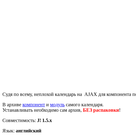
Судя по всему, неплохой календарь на AJAX для компонента пол
В архиве
компонент
и
модуль
самого календаря.
Устанавливать необходимо сам архив,
БЕЗ распаковки
!
Совместимость:
J! 1.5.x
Язык:
английский