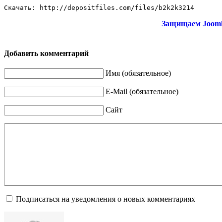
Скачать: http://depositfiles.com/files/b2k2k3214
Защищаем Jooml
Добавить комментарий
Имя (обязательное)
E-Mail (обязательное)
Сайт
Подписаться на уведомления о новых комментариях