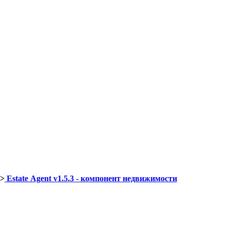
>
Еstаte Аgеnt v1.5.3 - компонент недвижимости