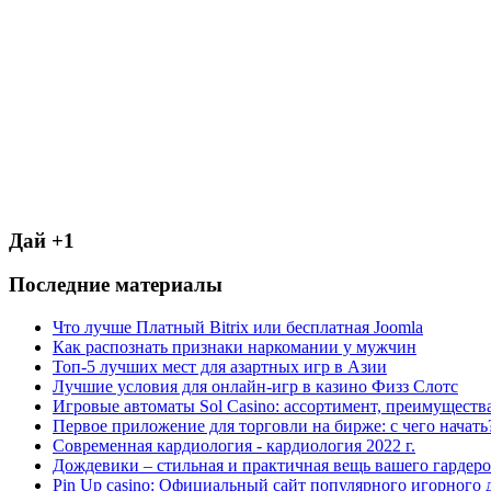
Дай +1
Последние материалы
Что лучше Платный Bitrix или бесплатная Joomla
Как распознать признаки наркомании у мужчин
Топ-5 лучших мест для азартных игр в Азии
Лучшие условия для онлайн-игр в казино Физз Слотс
Игровые автоматы Sol Casino: ассортимент, преимуществ
Первое приложение для торговли на бирже: с чего начать
Современная кардиология - кардиология 2022 г.
Дождевики – стильная и практичная вещь вашего гардеро
Pin Up casino: Официальный сайт популярного игорного 