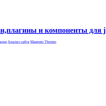
ли,плагины и компоненты для 
ация
Анализ сайта
Magento Themes