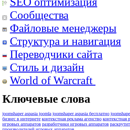
SEO оптимизация
Сообщества
Файловые менеджеры
Структура и навигация
Переводчики сайта
Стиль и дизайн
World of Warcraft
Ключевые слова
joomshaper aspasia joomla
joomshaper aspasia бесплатно
joomshape
бизнес в интернете
контекстная реклама агенство
контекстная 
игровых аппаратов
разработчики игровых аппаратов
раскрутит
производителей игровых аппаратов