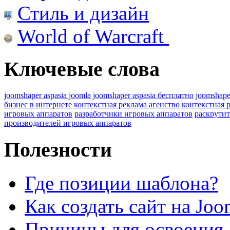
Стиль и дизайн
World of Warcraft
Ключевые слова
joomshaper aspasia joomla
joomshaper aspasia бесплатно
joomshape
бизнес в интернете
контекстная реклама агенство
контекстная 
игровых аппаратов
разработчики игровых аппаратов
раскрутит
производителей игровых аппаратов
Полезности
Где позиции шаблона?
Как создать сайт на Joo
Причины для освоения 