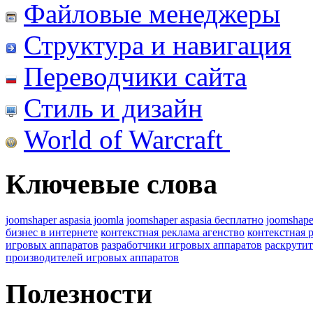
Файловые менеджеры
Структура и навигация
Переводчики сайта
Стиль и дизайн
World of Warcraft
Ключевые слова
joomshaper aspasia joomla
joomshaper aspasia бесплатно
joomshape
бизнес в интернете
контекстная реклама агенство
контекстная 
игровых аппаратов
разработчики игровых аппаратов
раскрутит
производителей игровых аппаратов
Полезности