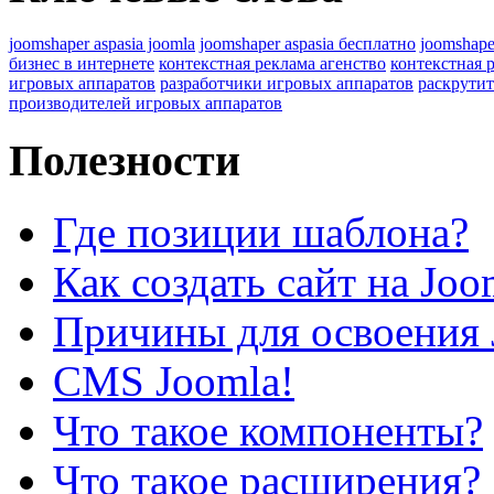
joomshaper aspasia joomla
joomshaper aspasia бесплатно
joomshape
бизнес в интернете
контекстная реклама агенство
контекстная 
игровых аппаратов
разработчики игровых аппаратов
раскрутит
производителей игровых аппаратов
Полезности
Где позиции шаблона?
Как создать сайт на Joo
Причины для освоения 
CMS Joomla!
Что такое компоненты?
Что такое расширения?