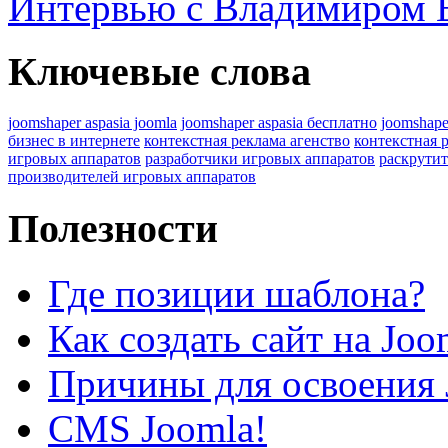
Интервью с Владимиром
Ключевые слова
joomshaper aspasia joomla
joomshaper aspasia бесплатно
joomshape
бизнес в интернете
контекстная реклама агенство
контекстная 
игровых аппаратов
разработчики игровых аппаратов
раскрутит
производителей игровых аппаратов
Полезности
Где позиции шаблона?
Как создать сайт на Joo
Причины для освоения 
CMS Joomla!