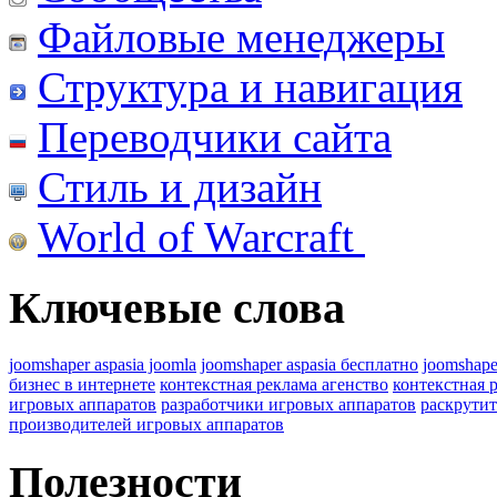
Файловые менеджеры
Структура и навигация
Переводчики сайта
Стиль и дизайн
World of Warcraft
Ключевые слова
joomshaper aspasia joomla
joomshaper aspasia бесплатно
joomshape
бизнес в интернете
контекстная реклама агенство
контекстная 
игровых аппаратов
разработчики игровых аппаратов
раскрутит
производителей игровых аппаратов
Полезности