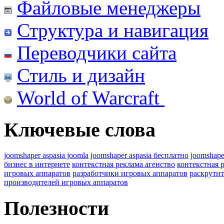
Файловые менеджеры
Структура и навигация
Переводчики сайта
Стиль и дизайн
World of Warcraft
Ключевые слова
joomshaper aspasia joomla
joomshaper aspasia бесплатно
joomshape
бизнес в интернете
контекстная реклама агенство
контекстная 
игровых аппаратов
разработчики игровых аппаратов
раскрутит
производителей игровых аппаратов
Полезности