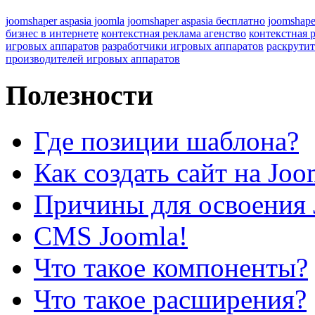
joomshaper aspasia joomla
joomshaper aspasia бесплатно
joomshape
бизнес в интернете
контекстная реклама агенство
контекстная 
игровых аппаратов
разработчики игровых аппаратов
раскрутит
производителей игровых аппаратов
Полезности
Где позиции шаблона?
Как создать сайт на Joo
Причины для освоения 
CMS Joomla!
Что такое компоненты?
Что такое расширения?