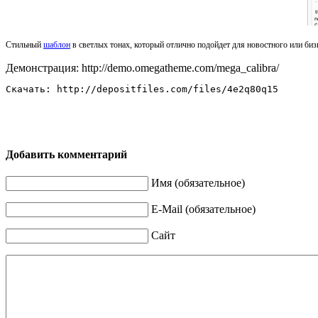
Стильный
шаблон
в светлых тонах, который отлично подойдет для новостного или бизн
Демонстрация: http://demo.omegatheme.com/mega_calibra/
Скачать: http://depositfiles.com/files/4e2q80q15
Добавить комментарий
Имя (обязательное)
E-Mail (обязательное)
Сайт