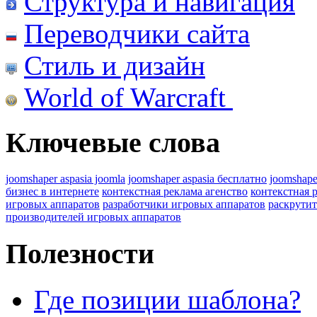
Структура и навигация
Переводчики сайта
Стиль и дизайн
World of Warcraft
Ключевые слова
joomshaper aspasia joomla
joomshaper aspasia бесплатно
joomshape
бизнес в интернете
контекстная реклама агенство
контекстная 
игровых аппаратов
разработчики игровых аппаратов
раскрутит
производителей игровых аппаратов
Полезности
Где позиции шаблона?