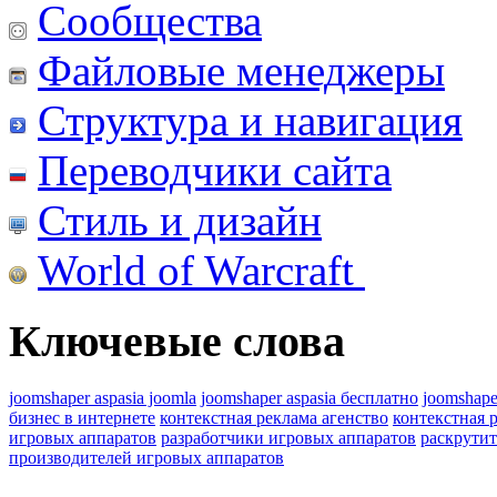
Сообщества
Файловые менеджеры
Структура и навигация
Переводчики сайта
Стиль и дизайн
World of Warcraft
Ключевые слова
joomshaper aspasia joomla
joomshaper aspasia бесплатно
joomshape
бизнес в интернете
контекстная реклама агенство
контекстная 
игровых аппаратов
разработчики игровых аппаратов
раскрутит
производителей игровых аппаратов