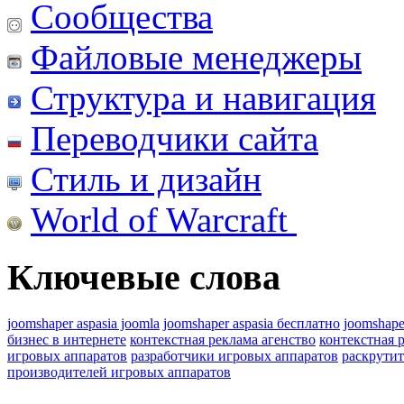
Сообщества
Файловые менеджеры
Структура и навигация
Переводчики сайта
Стиль и дизайн
World of Warcraft
Ключевые слова
joomshaper aspasia joomla
joomshaper aspasia бесплатно
joomshape
бизнес в интернете
контекстная реклама агенство
контекстная 
игровых аппаратов
разработчики игровых аппаратов
раскрутит
производителей игровых аппаратов