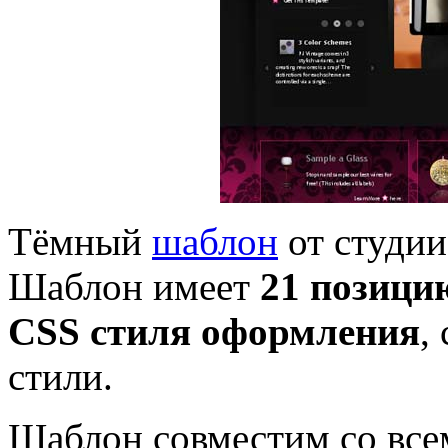
Тёмный
шаблон
от студи
Шаблон имеет
21 позици
CSS стиля оформления
,
стили.
Шаблон совместим со все