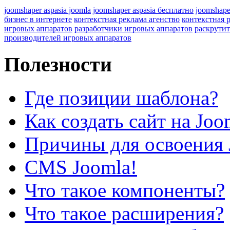
joomshaper aspasia joomla
joomshaper aspasia бесплатно
joomshape
бизнес в интернете
контекстная реклама агенство
контекстная 
игровых аппаратов
разработчики игровых аппаратов
раскрутит
производителей игровых аппаратов
Полезности
Где позиции шаблона?
Как создать сайт на Joo
Причины для освоения 
CMS Joomla!
Что такое компоненты?
Что такое расширения?