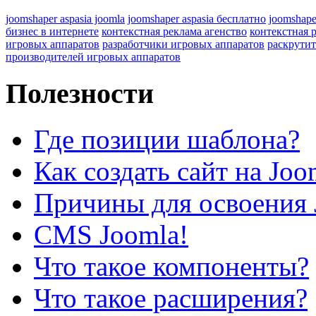
joomshaper aspasia joomla
joomshaper aspasia бесплатно
joomshape
бизнес в интернете
контекстная реклама агенство
контекстная 
игровых аппаратов
разработчики игровых аппаратов
раскрутит
производителей игровых аппаратов
Полезности
Где позиции шаблона?
Как создать сайт на Joo
Причины для освоения 
CMS Joomla!
Что такое компоненты?
Что такое расширения?