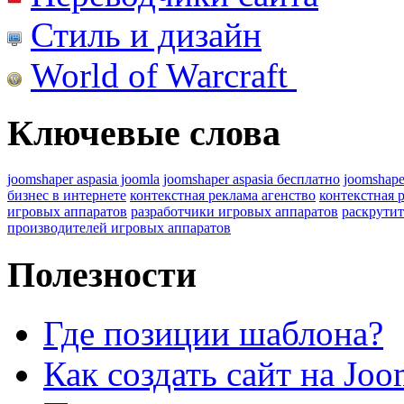
Стиль и дизайн
World of Warcraft
Ключевые слова
joomshaper aspasia joomla
joomshaper aspasia бесплатно
joomshape
бизнес в интернете
контекстная реклама агенство
контекстная 
игровых аппаратов
разработчики игровых аппаратов
раскрутит
производителей игровых аппаратов
Полезности
Где позиции шаблона?
Как создать сайт на Joo