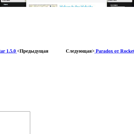
ar 1.5.0
<Предыдущая
Следующая>
Paradox от Rocke