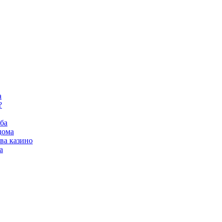
а
?
ба
дома
ва казино
а