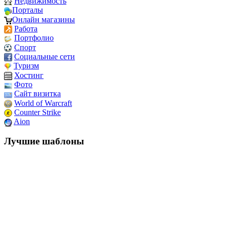
Недвижимость
Порталы
Онлайн магазины
Работа
Портфолио
Спорт
Социальные сети
Туризм
Хостинг
Фото
Сайт визитка
World of Warcraft
Counter Strike
Aion
Лучшие шаблоны