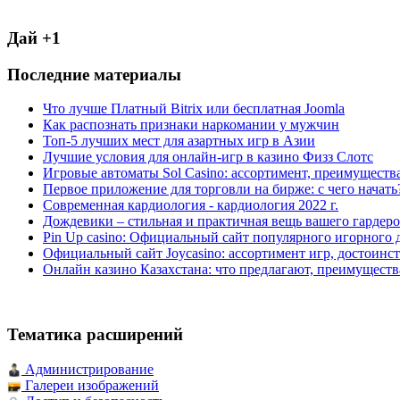
Дай +1
Последние материалы
Что лучше Платный Bitrix или бесплатная Joomla
Как распознать признаки наркомании у мужчин
Топ-5 лучших мест для азартных игр в Азии
Лучшие условия для онлайн-игр в казино Физз Слотс
Игровые автоматы Sol Casino: ассортимент, преимуществ
Первое приложение для торговли на бирже: с чего начать
Современная кардиология - кардиология 2022 г.
Дождевики – стильная и практичная вещь вашего гардеро
Pin Up casino: Официальный сайт популярного игорного 
Официальный сайт Joycasino: ассортимент игр, достоинст
Онлайн казино Казахстана: что предлагают, преимуществ
Тематика расширений
Администрирование
Галереи изображений