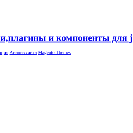
ли,плагины и компоненты для 
ация
Анализ сайта
Magento Themes