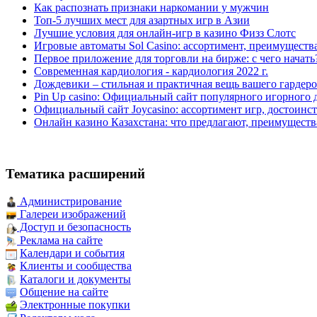
Как распознать признаки наркомании у мужчин
Топ-5 лучших мест для азартных игр в Азии
Лучшие условия для онлайн-игр в казино Физз Слотс
Игровые автоматы Sol Casino: ассортимент, преимуществ
Первое приложение для торговли на бирже: с чего начать
Современная кардиология - кардиология 2022 г.
Дождевики – стильная и практичная вещь вашего гардеро
Pin Up casino: Официальный сайт популярного игорного 
Официальный сайт Joycasino: ассортимент игр, достоинст
Онлайн казино Казахстана: что предлагают, преимуществ
Тематика расширений
Администрирование
Галереи изображений
Доступ и безопасность
Реклама на сайте
Календари и события
Клиенты и сообщества
Каталоги и документы
Общение на сайте
Электронные покупки