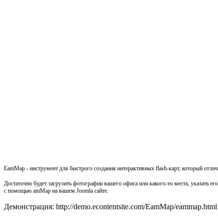
EamMap - инструмент для быстрого создания интерактивных flash-карт, который отлич
Достаточно будет загрузить фотографии вашего офиса или какого-то места, указать ег
c помощью amMap на вашем Joomla сайте.
Демонстрация: http://demo.econtentsite.com/EamMap/eammap.html