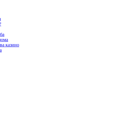
а
?
ба
дома
ва казино
а