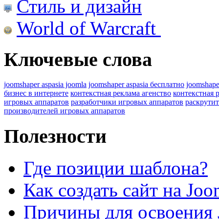
Стиль и дизайн
World of Warcraft
Ключевые слова
joomshaper aspasia joomla
joomshaper aspasia бесплатно
joomshape
бизнес в интернете
контекстная реклама агенство
контекстная 
игровых аппаратов
разработчики игровых аппаратов
раскрутит
производителей игровых аппаратов
Полезности
Где позиции шаблона?
Как создать сайт на Joo
Причины для освоения 