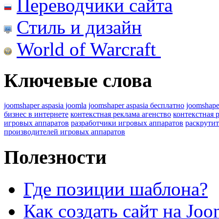
Переводчики сайта
Стиль и дизайн
World of Warcraft
Ключевые слова
joomshaper aspasia joomla
joomshaper aspasia бесплатно
joomshape
бизнес в интернете
контекстная реклама агенство
контекстная 
игровых аппаратов
разработчики игровых аппаратов
раскрутит
производителей игровых аппаратов
Полезности
Где позиции шаблона?
Как создать сайт на Joo