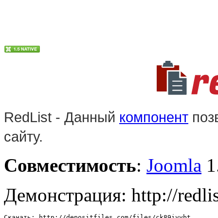
RedList - Данный
компонент
поз
сайту.
Совместимость
:
Joomla
1
Демонстрация: http://redli
Скачать: http://depositfiles.com/files/ck89iyybt