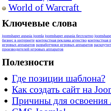
World of Warcraft
Ключевые слова
joomshaper aspasia joomla
joomshaper aspasia бесплатно
joomshape
бизнес в интернете
контекстная реклама агенство
контекстная 
игровых аппаратов
разработчики игровых аппаратов
раскрутит
производителей игровых аппаратов
Полезности
Где позиции шаблона?
Как создать сайт на Joo
Причины для освоения 