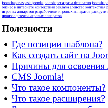
joomshaper aspasia joomla
joomshaper aspasia бесплатно
joomshape
бизнес в интернете
контекстная реклама агенство
контекстная 
игровых аппаратов
разработчики игровых аппаратов
раскрутит
производителей игровых аппаратов
Полезности
Где позиции шаблона?
Как создать сайт на Joo
Причины для освоения 
CMS Joomla!
Что такое компоненты?
Что такое расширения?