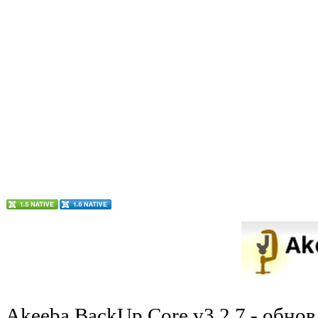
Akeeba BackUp Core v3.2.7 - обно