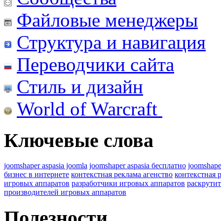
Файловые менеджеры
Структура и навигация
Переводчики сайта
Стиль и дизайн
World of Warcraft
Ключевые слова
joomshaper aspasia joomla
joomshaper aspasia бесплатно
joomshape
бизнес в интернете
контекстная реклама агенство
контекстная 
игровых аппаратов
разработчики игровых аппаратов
раскрутит
производителей игровых аппаратов
Полезности