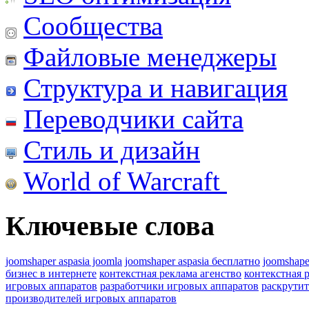
Сообщества
Файловые менеджеры
Структура и навигация
Переводчики сайта
Стиль и дизайн
World of Warcraft
Ключевые слова
joomshaper aspasia joomla
joomshaper aspasia бесплатно
joomshape
бизнес в интернете
контекстная реклама агенство
контекстная 
игровых аппаратов
разработчики игровых аппаратов
раскрутит
производителей игровых аппаратов