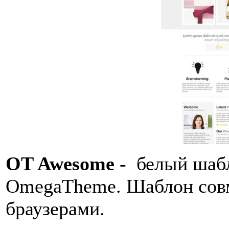
OT Awesome
- белый шабл
OmegaTheme. Шаблон совм
браузерами.