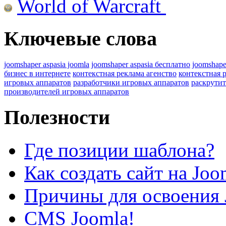
World of Warcraft
Ключевые слова
joomshaper aspasia joomla
joomshaper aspasia бесплатно
joomshape
бизнес в интернете
контекстная реклама агенство
контекстная 
игровых аппаратов
разработчики игровых аппаратов
раскрутит
производителей игровых аппаратов
Полезности
Где позиции шаблона?
Как создать сайт на Joo
Причины для освоения 
CMS Joomla!