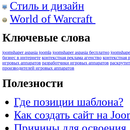
Стиль и дизайн
World of Warcraft
Ключевые слова
joomshaper aspasia joomla
joomshaper aspasia бесплатно
joomshape
бизнес в интернете
контекстная реклама агенство
контекстная 
игровых аппаратов
разработчики игровых аппаратов
раскрутит
производителей игровых аппаратов
Полезности
Где позиции шаблона?
Как создать сайт на Joo
Причины для освоения 