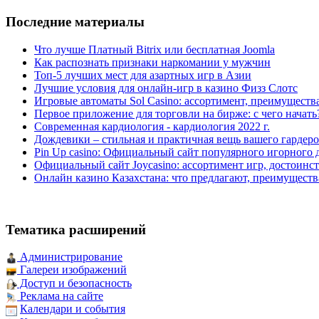
Последние материалы
Что лучше Платный Bitrix или бесплатная Joomla
Как распознать признаки наркомании у мужчин
Топ-5 лучших мест для азартных игр в Азии
Лучшие условия для онлайн-игр в казино Физз Слотс
Игровые автоматы Sol Casino: ассортимент, преимуществ
Первое приложение для торговли на бирже: с чего начать
Современная кардиология - кардиология 2022 г.
Дождевики – стильная и практичная вещь вашего гардеро
Pin Up casino: Официальный сайт популярного игорного 
Официальный сайт Joycasino: ассортимент игр, достоинст
Онлайн казино Казахстана: что предлагают, преимуществ
Тематика расширений
Администрирование
Галереи изображений
Доступ и безопасность
Реклама на сайте
Календари и события