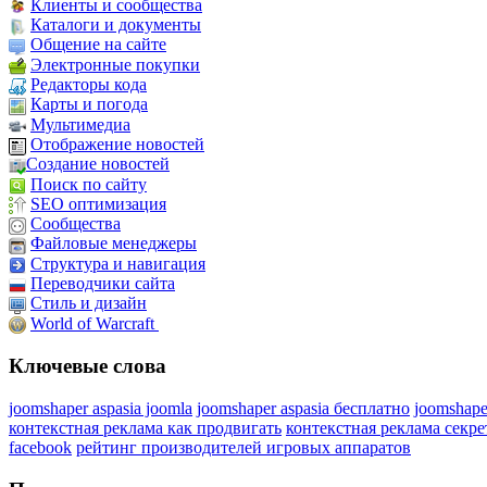
Клиенты и сообщества
Каталоги и документы
Общение на сайте
Электронные покупки
Редакторы кода
Карты и погода
Мультимедиа
Отображение новостей
Создание новостей
Поиск по сайту
SEO оптимизация
Сообщества
Файловые менеджеры
Структура и навигация
Переводчики сайта
Стиль и дизайн
World of Warcraft
Ключевые слова
joomshaper aspasia joomla
joomshaper aspasia бесплатно
joomshape
контекстная реклама как продвигать
контекстная реклама секр
facebook
рейтинг производителей игровых аппаратов