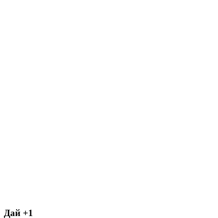
Дай +1