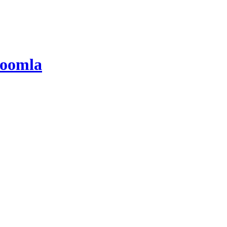
joomla