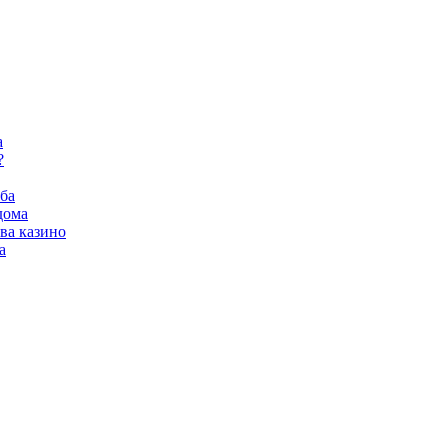
а
?
ба
дома
ва казино
а