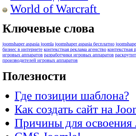
World of Warcraft
Ключевые слова
joomshaper aspasia joomla
joomshaper aspasia бесплатно
joomshape
бизнес в интернете
контекстная реклама агенство
контекстная 
игровых аппаратов
разработчики игровых аппаратов
раскрутит
производителей игровых аппаратов
Полезности
Где позиции шаблона?
Как создать сайт на Joo
Причины для освоения 