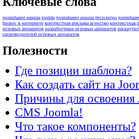
Ключевые слова
joomshaper aspasia joomla
joomshaper aspasia бесплатно
joomshape
бизнес в интернете
контекстная реклама агенство
контекстная 
игровых аппаратов
разработчики игровых аппаратов
раскрутит
производителей игровых аппаратов
Полезности
Где позиции шаблона?
Как создать сайт на Joo
Причины для освоения 
CMS Joomla!
Что такое компоненты?