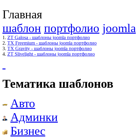
Главная
шаблон
портфолио
joomla
1.
ZT Galosa - шаблоны joomla портфолио
2.
TX Freemium - шаблоны joomla портфолио
3.
TX Gravity - шаблоны joomla портфолио
4.
ZT Slivelight - шаблоны joomla портфолио
Тематика шаблонов
Авто
Админки
Бизнес