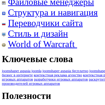
Файловые менеджеры
Структура и навигация
Переводчики сайта
Стиль и дизайн
World of Warcraft
Ключевые слова
joomshaper aspasia joomla
joomshaper aspasia бесплатно
joomshape
бизнес в интернете
контекстная реклама агенство
контекстная 
игровых аппаратов
разработчики игровых аппаратов
раскрутит
производителей игровых аппаратов
Полезности