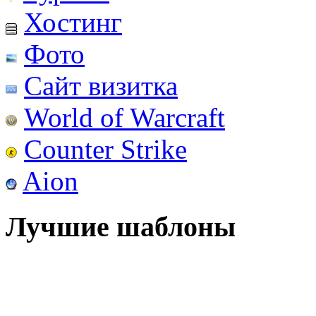
Хостинг
Фото
Сайт визитка
World of Warcraft
Counter Strike
Aion
Лучшие шаблоны