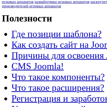
игровых аппаратов
разработчики игровых аппаратов
раскрутит
производителей игровых аппаратов
Полезности
Где позиции шаблона?
Как создать сайт на Joo
Причины для освоения 
CMS Joomla!
Что такое компоненты?
Что такое расширения?
Регистрация и заработо