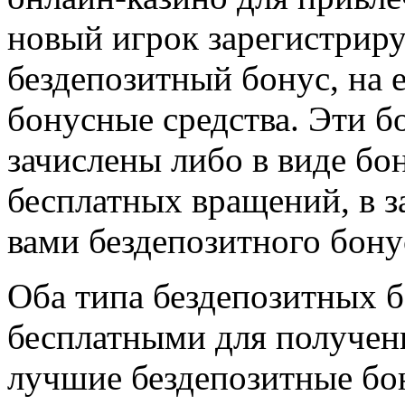
новый игрок зарегистриру
бездепозитный бонус, на е
бонусные средства. Эти б
зачислены либо в виде бо
бесплатных вращений, в з
вами бездепозитного бону
Оба типа бездепозитных 
бесплатными для получени
лучшие бездепозитные бон