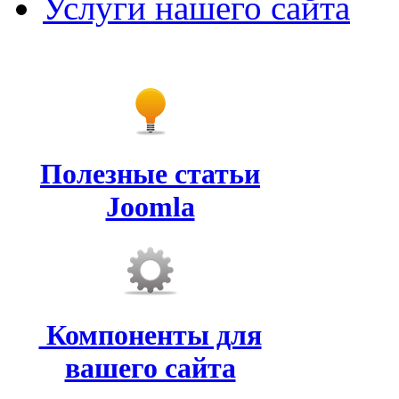
Услуги нашего сайта
Полезные статьи
Joomla
Компоненты для
вашего сайта