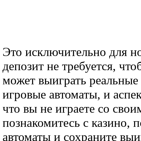
Это исключительно для но
депозит не требуется, что
может выиграть реальные 
игровые автоматы, и аспек
что вы не играете со сво
познакомитесь с казино, 
автоматы и сохраните выи