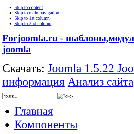
Skip to content
Skip to main navigation
Skip to 1st column
Skip to 2nd column
Forjoomla.ru - шаблоны,моду
joomla
Скачать:
Joomla 1.5.22
Joo
информация
Анализ сайта
Главная
Компоненты