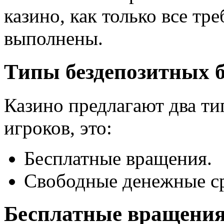
казино, как только все т
выполнены.
Типы бездепозитных 
Казино предлагают два ти
игроков, это:
Бесплатные вращения.
Свободные денежные ср
Бесплатные вращени