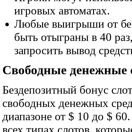
игровых автоматах.
Любые выигрыши от бе
быть отыграны в 40 раз
запросить вывод средст
Свободные денежные 
Бездепозитный бонус слот
свободных денежных сред
диапазоне от $ 10 до $ 60
всех типах слотов, котор