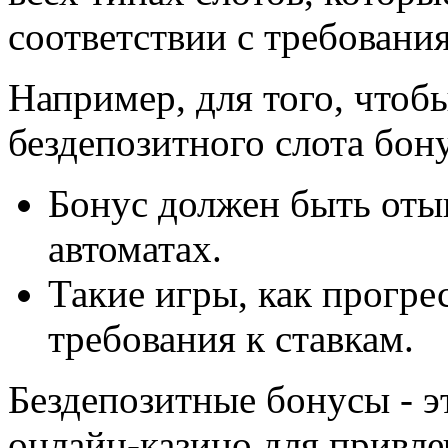
соответствии с требован
Например, для того, чтобы
бездепозитного слота бону
Бонус должен быть отыг
автоматах.
Такие игры, как прогре
требования к ставкам.
Бездепозитные бонусы - э
онлайн-казино для привле