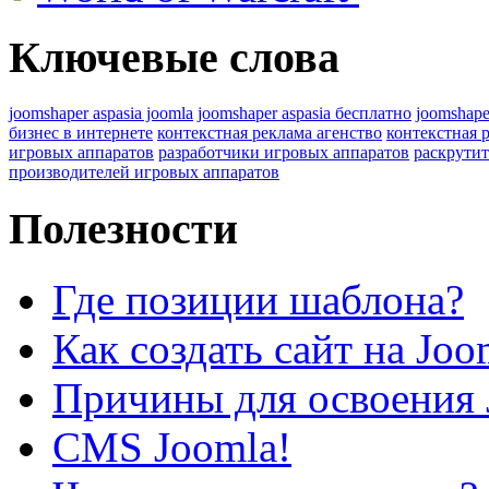
Ключевые слова
joomshaper aspasia joomla
joomshaper aspasia бесплатно
joomshape
бизнес в интернете
контекстная реклама агенство
контекстная 
игровых аппаратов
разработчики игровых аппаратов
раскрутит
производителей игровых аппаратов
Полезности
Где позиции шаблона?
Как создать сайт на Joo
Причины для освоения 
CMS Joomla!