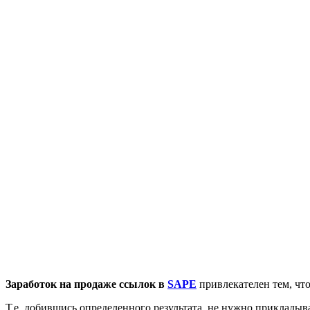
Заработок на продаже ссылок в
SAPE
привлекателен тем, чт
Т.е. добившись определенного результата, не нужно прикладыва