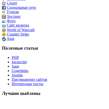
Спорт
Социальные сети
Туризм
Хостинг
Фото
Сайт визитка
World of Warcraft
Counter Strike
Aion
Полезные статьи
PHP
Javascript
Sape
Gogetlinks
Joomla
Продвижение сайтов
Интересные посты
Лучшие шаблоны