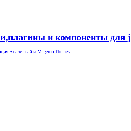
ли,плагины и компоненты для 
ация
Анализ сайта
Magento Themes