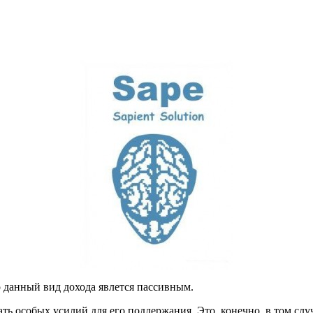
о данный вид дохода явлется пассивным.
ть особых усилий для его поддержания. Это, конечно, в том слу