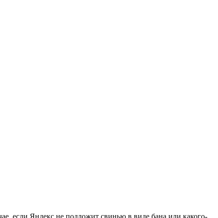
чае, если Яндекс не подложит свинью в виде бана или какого-