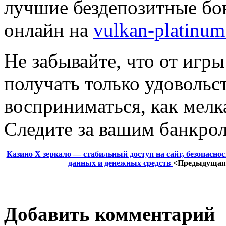
лучшие бездепозитные бон
онлайн на
vulkan-platinum
Не забывайте, что от игр
получать только удовольс
восприниматься, как мелка
Следите за вашим банкрол
Казино X зеркало — стабильный доступ на сайт, безопасно
данных и денежных средств
<Предыдущая
Добавить комментарий