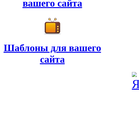
вашего сайта
Шаблоны для вашего
сайта