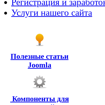
Регистрация и заработо
Услуги нашего сайта
Полезные статьи
Joomla
Компоненты для