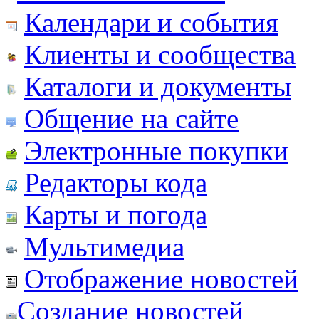
Календари и события
Клиенты и сообщества
Каталоги и документы
Общение на сайте
Электронные покупки
Редакторы кода
Карты и погода
Мультимедиа
Отображение новостей
Создание новостей