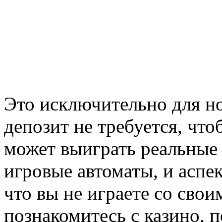
Это исключительно для но
депозит не требуется, что
может выиграть реальные 
игровые автоматы, и аспек
что вы не играете со сво
познакомитесь с казино, 